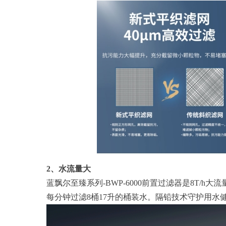
2、水流量大
蓝飘尔至臻系列-BWP-6000前置过滤器是8T
每分钟过滤8桶17升的桶装水。隔铅技术守护用水