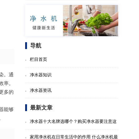
导航
栏目首页
染。通
净水器知识
效率。
净水器资讯
更多的
最新文章
器能够
。
净水器十大名牌选哪个？购买净水器要注意这
些事项
家用净水机在日常生活中的作用 什么净水机最