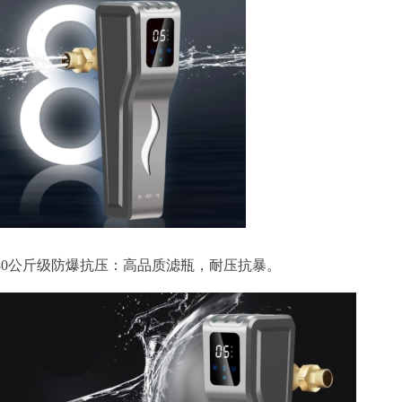
物80公斤级防爆抗压：高品质滤瓶，耐压抗暴。