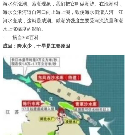
联系我们
海水有涨潮、落潮现象，我们把它叫做潮汐。在涨潮时，
海水会沿河道自河口向上游上溯，致使海水倒灌入河，江
蓝飘尔美国
河水变咸，这就是咸潮。咸潮的强度主要受河流流量和潮
水上涨幅度的影响。
——摘自360百科
成因：
降水少，干旱是主要原因