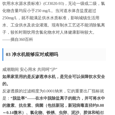
饮用水水源水质标准》(CJ3020-93)，无论一级或二级，氯
化物含量均应小于250 mg/L。当河道水体含盐度超过
250mg/L，就不能满足供水水质标准，影响城镇生活用
水、工业供水及农业灌溉。现有制水工艺还不能消除氯离
子，较长时期饮用含氯化物水对人体健康影响较大。
——摘自360百科
03 净水机能够应对咸潮吗
咸潮期间 安心用水 共同呵“沪”
如果家里用的是反渗透净水机，是完全可以保障饮水安全
的。
反渗透膜的过滤精度为0.0001纳米，它的重要出厂指标就
是：
“脱盐率”——在水中脱除盐离子的能力，并可将水中
的激素、抗生素、病菌（包括新冠，新冠病毒直径约0.08
～0.14微米）、氯化物、铁锈、虫卵、泥沙、胶体和铅
都